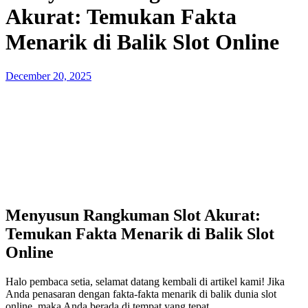
Akurat: Temukan Fakta
Menarik di Balik Slot Online
Posted
December 20, 2025
on
Menyusun Rangkuman Slot Akurat:
Temukan Fakta Menarik di Balik Slot
Online
Halo pembaca setia, selamat datang kembali di artikel kami! Jika
Anda penasaran dengan fakta-fakta menarik di balik dunia slot
online, maka Anda berada di tempat yang tepat.