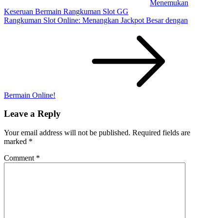
Menemukan
Keseruan Bermain Rangkuman Slot GG
Rangkuman Slot Online: Menangkan Jackpot Besar dengan
Bermain Online!
Leave a Reply
Your email address will not be published.
Required fields are
marked
*
Comment
*