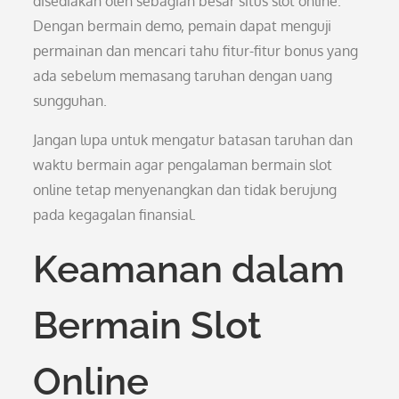
disediakan oleh sebagian besar situs slot online.
Dengan bermain demo, pemain dapat menguji
permainan dan mencari tahu fitur-fitur bonus yang
ada sebelum memasang taruhan dengan uang
sungguhan.
Jangan lupa untuk mengatur batasan taruhan dan
waktu bermain agar pengalaman bermain slot
online tetap menyenangkan dan tidak berujung
pada kegagalan finansial.
Keamanan dalam
Bermain Slot
Online