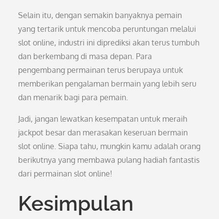
Selain itu, dengan semakin banyaknya pemain
yang tertarik untuk mencoba peruntungan melalui
slot online, industri ini diprediksi akan terus tumbuh
dan berkembang di masa depan. Para
pengembang permainan terus berupaya untuk
memberikan pengalaman bermain yang lebih seru
dan menarik bagi para pemain.
Jadi, jangan lewatkan kesempatan untuk meraih
jackpot besar dan merasakan keseruan bermain
slot online. Siapa tahu, mungkin kamu adalah orang
berikutnya yang membawa pulang hadiah fantastis
dari permainan slot online!
Kesimpulan