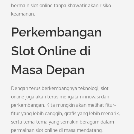
bermain slot online tanpa khawatir akan risiko
keamanan.
Perkembangan
Slot Online di
Masa Depan
Dengan terus berkembangnya teknologi, slot
online juga akan terus mengalami inovasi dan
perkembangan. Kita mungkin akan melihat fitur-
fitur yang lebih canggih, grafis yang lebih menarik,
serta tema-tema yang semakin beragam dalam
permainan slot online di masa mendatang.