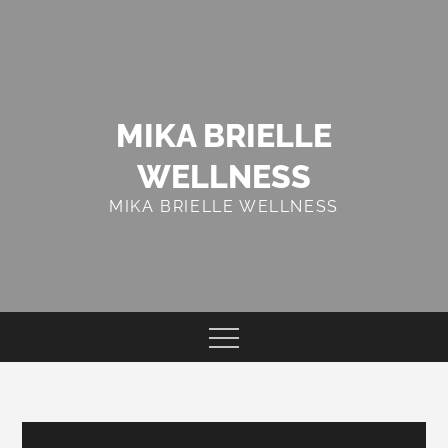
Skip
to
content
MIKA BRIELLE
WELLNESS
MIKA BRIELLE WELLNESS