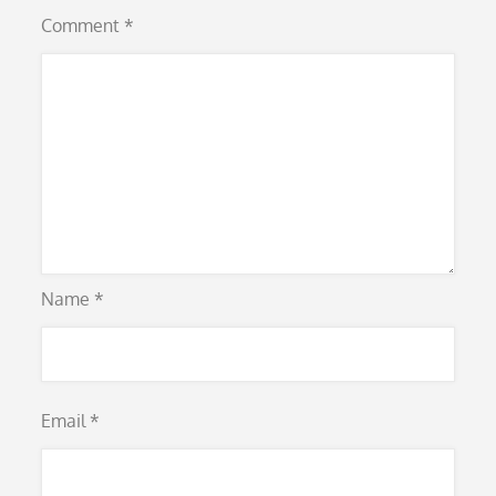
Comment
*
Name
*
Email
*