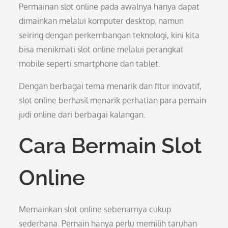
Permainan slot online pada awalnya hanya dapat
dimainkan melalui komputer desktop, namun
seiring dengan perkembangan teknologi, kini kita
bisa menikmati slot online melalui perangkat
mobile seperti smartphone dan tablet.
Dengan berbagai tema menarik dan fitur inovatif,
slot online berhasil menarik perhatian para pemain
judi online dari berbagai kalangan.
Cara Bermain Slot
Online
Memainkan slot online sebenarnya cukup
sederhana. Pemain hanya perlu memilih taruhan