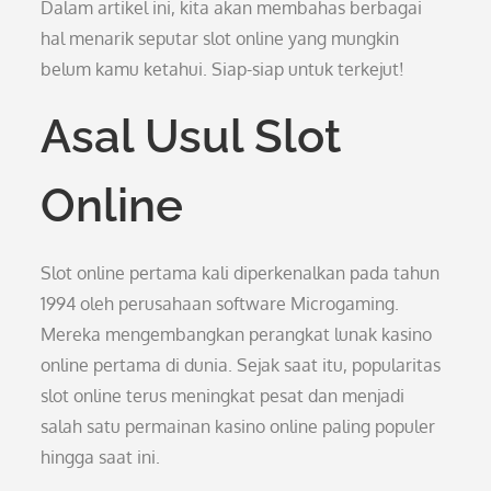
Dalam artikel ini, kita akan membahas berbagai
hal menarik seputar slot online yang mungkin
belum kamu ketahui. Siap-siap untuk terkejut!
Asal Usul Slot
Online
Slot online pertama kali diperkenalkan pada tahun
1994 oleh perusahaan software Microgaming.
Mereka mengembangkan perangkat lunak kasino
online pertama di dunia. Sejak saat itu, popularitas
slot online terus meningkat pesat dan menjadi
salah satu permainan kasino online paling populer
hingga saat ini.