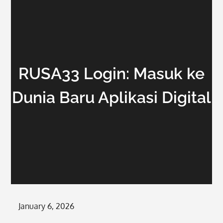
RUSA33 Login: Masuk ke
Dunia Baru Aplikasi Digital
Posted
January 6, 2026
on