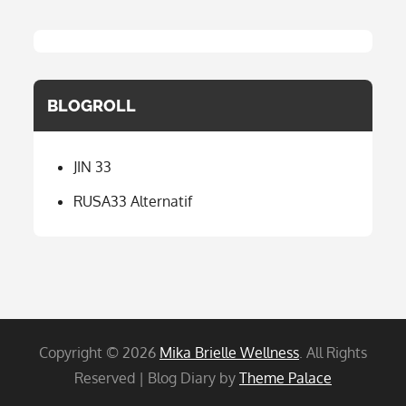
BLOGROLL
JIN 33
RUSA33 Alternatif
Copyright © 2026
Mika Brielle Wellness
. All Rights
Reserved | Blog Diary by
Theme Palace