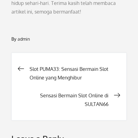
hidup sehari-hari. Terima kasih telah membaca
artikel ini, semoga bermanfaat!
By
admin
Post
Slot PUMA33: Sensasi Bermain Slot
Online yang Menghibur
navigation
Sensasi Bermain Slot Online di
SULTAN66