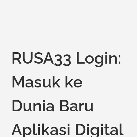
RUSA33 Login:
Masuk ke
Dunia Baru
Aplikasi Digital