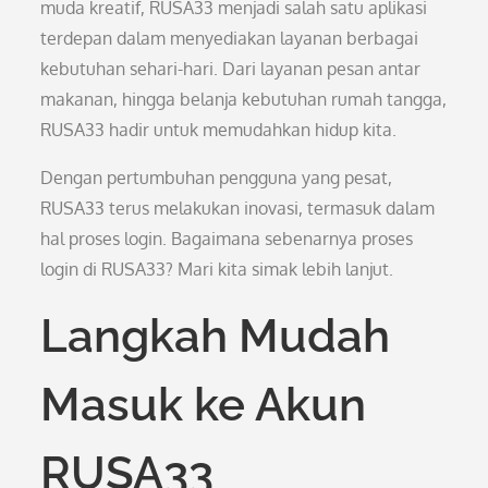
muda kreatif, RUSA33 menjadi salah satu aplikasi
terdepan dalam menyediakan layanan berbagai
kebutuhan sehari-hari. Dari layanan pesan antar
makanan, hingga belanja kebutuhan rumah tangga,
RUSA33 hadir untuk memudahkan hidup kita.
Dengan pertumbuhan pengguna yang pesat,
RUSA33 terus melakukan inovasi, termasuk dalam
hal proses login. Bagaimana sebenarnya proses
login di RUSA33? Mari kita simak lebih lanjut.
Langkah Mudah
Masuk ke Akun
RUSA33