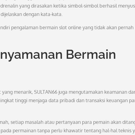
drenalin yang dirasakan ketika simbol-simbol berhasil menyu
dijelaskan dengan kata-kata.
diri pengalaman bermain slot online yang tidak akan pernah
nyamanan Bermain
lot yang menarik, SULTAN66 juga mengutamakan keamanan da
gkat tinggi menjaga data pribadi dan transaksi keuangan pa
mah, setiap masalah atau pertanyaan para pemain akan ditan
 pada permainan tanpa perlu khawatir tentang hal-hal teknis 