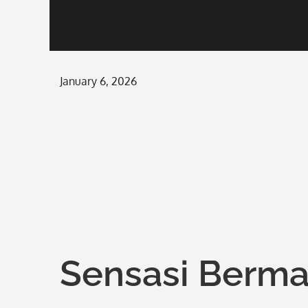
Posted
January 6, 2026
on
Sensasi Bermai