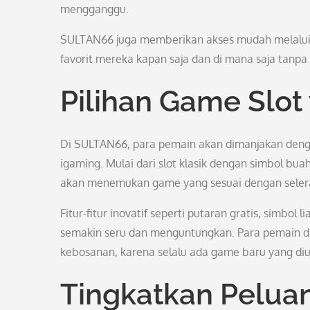
mengganggu.
SULTAN66 juga memberikan akses mudah melalui 
favorit mereka kapan saja dan di mana saja tanpa
Pilihan Game Slot
Di SULTAN66, para pemain akan dimanjakan dengan
igaming. Mulai dari slot klasik dengan simbol bu
akan menemukan game yang sesuai dengan selera
Fitur-fitur inovatif seperti putaran gratis, sim
semakin seru dan menguntungkan. Para pemain d
kebosanan, karena selalu ada game baru yang diu
Tingkatkan Pelu