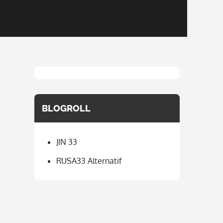
BLOGROLL
JIN 33
RUSA33 Alternatif