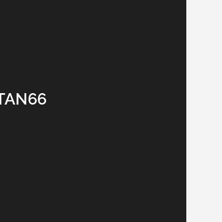
LTAN66