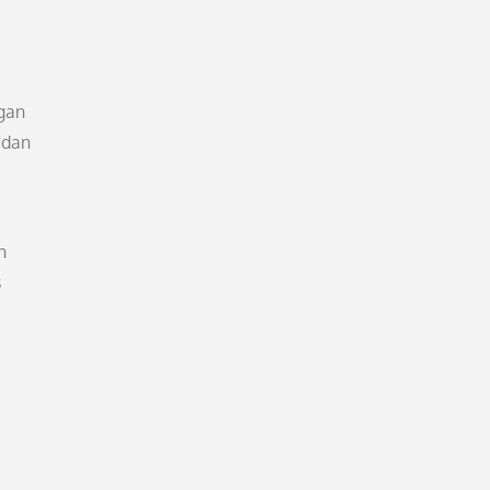
gan
 dan
h
s