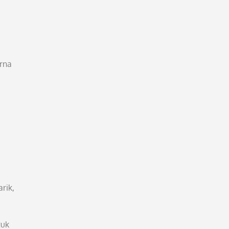
rna
rik,
tuk