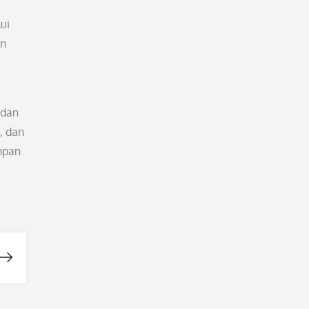
ui
an
 dan
, dan
mpan