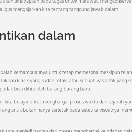
 kita akan dihadapkan pada tugas untuk merawat, mengkonservas
ekaligus mengajarkan kita tentang tanggung jawab dalam
tikan dalam
ik adalah kemampuannya untuk tetap memesona meskipun telah
kisan klasik yang sudah retak, atau sebuah vas antik yang se
 tidak bisa ditiru oleh barang-barang baru.
n, kita belajar untuk menghargai proses waktu dan sejarah ya
ang antik bukan hanya terletak pada estetika visualnya, nam
k juga menjadi bagian dari proses menghargai keindahan da