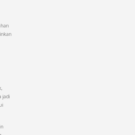
ahan
ainkan
k,
 jadi
ui
in