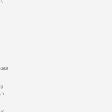
i,
dikit
ng
un
lam