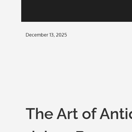
Posted
December 13, 2025
on
The Art of Ant