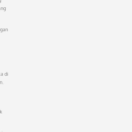
g
ang
ngan
a di
n.
k