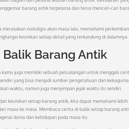
akan bagian dari pesona sebuah barang antik. Keindahan yan
enggemar barang antik terpesona dan terus mencari-cari bar
isa merasakan nostalgia akan masa lalu, memahami perkemba
nghargai keunikan setiap detail yang terkandung di dalamnya.
 Balik Barang Antik
h kamu juga memiliki sebuah petualangan untuk menggali cerit
a sendiri yang bisa menjadi sumber pengetahuan dan kekaguma
kan waktu, namun juga menyimpan jejak waktu itu sendiri.
an keunikan setiap barang antik, kita dapat memahami lebih
i masa ke masa. Membaca cerita di balik setiap barang anti
genai dunia dan kehidupan pada masa itu.