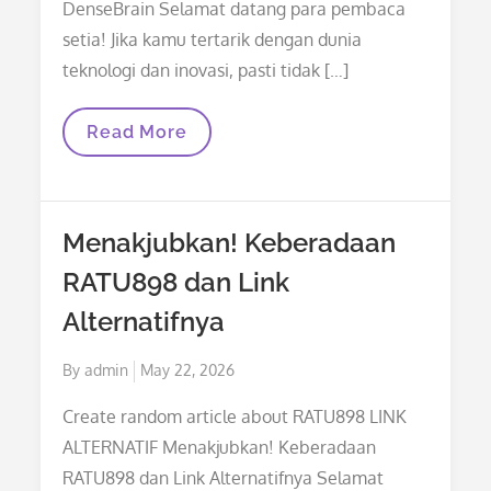
DenseBrain Selamat datang para pembaca
setia! Jika kamu tertarik dengan dunia
teknologi dan inovasi, pasti tidak […]
Menjelajahi
Read More
Dunia
Menarik
DenseBrain
Menakjubkan! Keberadaan
RATU898 dan Link
Alternatifnya
Posted
By
admin
May 22, 2026
on
Create random article about RATU898 LINK
ALTERNATIF Menakjubkan! Keberadaan
RATU898 dan Link Alternatifnya Selamat