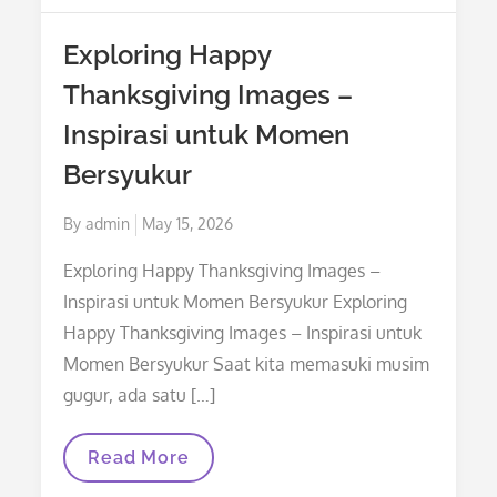
Data
Science
Exploring Happy
Yang
Menarik
Thanksgiving Images –
Inspirasi untuk Momen
Bersyukur
Posted
By
admin
May 15, 2026
on
Exploring Happy Thanksgiving Images –
Inspirasi untuk Momen Bersyukur Exploring
Happy Thanksgiving Images – Inspirasi untuk
Momen Bersyukur Saat kita memasuki musim
gugur, ada satu […]
Exploring
Read More
Happy
Thanksgiving