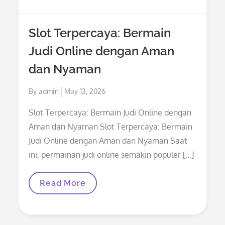
Images
–
Inspirasi
Slot Terpercaya: Bermain
Untuk
Momen
Judi Online dengan Aman
Bersyukur
dan Nyaman
Posted
By
admin
May 13, 2026
on
Slot Terpercaya: Bermain Judi Online dengan
Aman dan Nyaman Slot Terpercaya: Bermain
Judi Online dengan Aman dan Nyaman Saat
ini, permainan judi online semakin populer […]
Slot
Read More
Terpercaya:
Bermain
Judi
Online