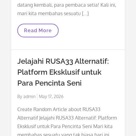
datang kembali, para pembaca setia! Kali ini,
mari kita membahas sesuatu […]
Menakjubkan!
Read More
Keberadaan
RATU898
Dan
Link
Alternatifnya
Jelajahi RUSA33 Alternatif:
Platform Eksklusif untuk
Para Pencinta Seni
Posted
By
admin
May 17, 2026
on
Create Random Article about RUSA33
Alternatif Jelajahi RUSA33 Alternatif: Platform
Eksklusif untuk Para Pencinta Seni Mari kita
membahas sesuatu yang tak biasa hari ini.