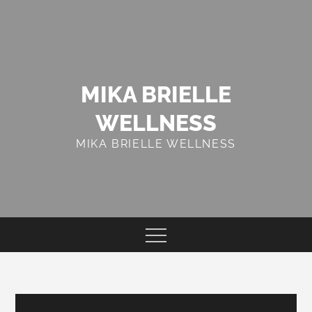
Skip
to
content
MIKA BRIELLE
WELLNESS
MIKA BRIELLE WELLNESS